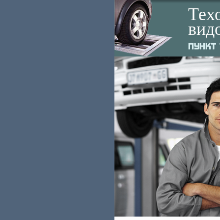
Тех
вид